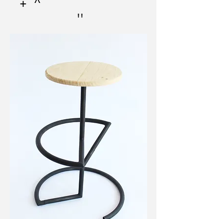
+ ^
''