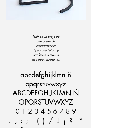
Tabir es un proyecto
que pretende
materializar la
tipografía Futura y
dar forma a todo lo
que esta representa.
abcdefghijklmn ñ
opqrstuvwxyz
ABCDEFGHIJKLMN Ñ
OPQRSTUVWXYZ
0 1 2 3 4 5 6 7 8 9
. , : ; - ( ) / ! ¡ ? *